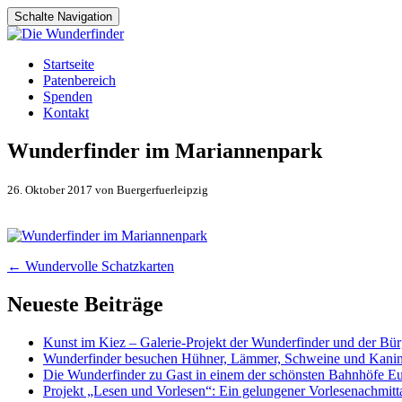
Schalte Navigation
Zum
Startseite
Inhalt
Patenbereich
springen
Spenden
Kontakt
Wunderfinder im Mariannenpark
26. Oktober 2017 von Buergerfuerleipzig
Artikel-
←
Wundervolle Schatzkarten
Navigation
Neueste Beiträge
Kunst im Kiez – Galerie-Projekt der Wunderfinder und der Bürg
Wunderfinder besuchen Hühner, Lämmer, Schweine und Kani
Die Wunderfinder zu Gast in einem der schönsten Bahnhöfe E
Projekt „Lesen und Vorlesen“: Ein gelungener Vorlesenachmit