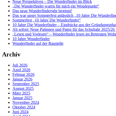
Neue Perspektiven – Die Wunderfinder im Blick
„Die Wunderfinder waren für mich ein Wendepunkt“
Das neue Wunderfinderjahr beginnt!
Das war unser Sommerfest anlässlich „10 Jahre Die Wunderfin
Sommerfest „10 Jahre Die Wunderfinder“
10 Jahre Die Wunderfinder – Eindrücke aus der Gründungspha
Ab sofort: Neue Patinnen und Paten für das Schuljahr 2025/26 
„Lesen und Vorlesen“ – Wunderfinder lesen im Betreuten Woh
10 Jahre Wunderfinder
Wunderfinder auf der Baustelle
Archiv
Juli 2026
April 2026
Februar 2026
Januar 2026
September 2025
August 2025
März 2025
Januar 2025
November 2024
Oktober 2024
Juni 2024