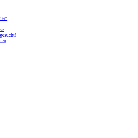
der“
se
gesucht!
nen