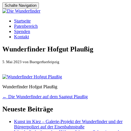
Schalte Navigation
Zum
Startseite
Inhalt
Patenbereich
springen
Spenden
Kontakt
Wunderfinder Hofgut Plaußig
5. Mai 2023 von Buergerfuerleipzig
Wunderfinder Hofgut Plaußig
Artikel-
←
Die Wunderfinder auf dem Saatgut Plaußig
Navigation
Neueste Beiträge
Kunst im Kiez – Galerie-Projekt der Wunderfinder und der
Bürgerpolizei auf der Eisenbahnstraße