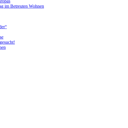
uropas
tag im Betreuten Wohnen
der“
se
gesucht!
nen