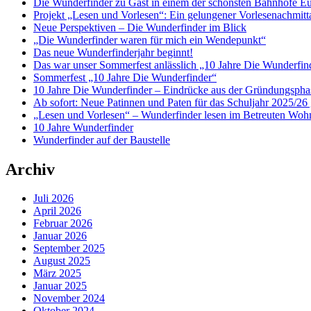
Die Wunderfinder zu Gast in einem der schönsten Bahnhöfe E
Projekt „Lesen und Vorlesen“: Ein gelungener Vorlesenachmit
Neue Perspektiven – Die Wunderfinder im Blick
„Die Wunderfinder waren für mich ein Wendepunkt“
Das neue Wunderfinderjahr beginnt!
Das war unser Sommerfest anlässlich „10 Jahre Die Wunderfin
Sommerfest „10 Jahre Die Wunderfinder“
10 Jahre Die Wunderfinder – Eindrücke aus der Gründungspha
Ab sofort: Neue Patinnen und Paten für das Schuljahr 2025/26 
„Lesen und Vorlesen“ – Wunderfinder lesen im Betreuten Woh
10 Jahre Wunderfinder
Wunderfinder auf der Baustelle
Archiv
Juli 2026
April 2026
Februar 2026
Januar 2026
September 2025
August 2025
März 2025
Januar 2025
November 2024
Oktober 2024