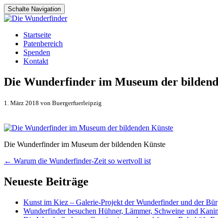
Schalte Navigation
Zum
Startseite
Inhalt
Patenbereich
springen
Spenden
Kontakt
Die Wunderfinder im Museum der bildend
1. März 2018 von Buergerfuerleipzig
Die Wunderfinder im Museum der bildenden Künste
Artikel-
←
Warum die Wunderfinder-Zeit so wertvoll ist
Navigation
Neueste Beiträge
Kunst im Kiez – Galerie-Projekt der Wunderfinder und der Bürg
Wunderfinder besuchen Hühner, Lämmer, Schweine und Kani