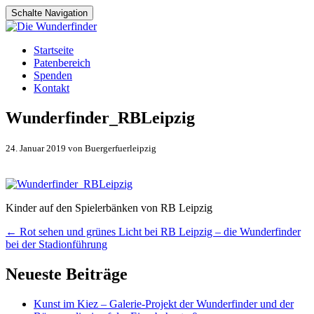
Schalte Navigation
Zum
Startseite
Inhalt
Patenbereich
springen
Spenden
Kontakt
Wunderfinder_RBLeipzig
24. Januar 2019 von Buergerfuerleipzig
Kinder auf den Spielerbänken von RB Leipzig
Artikel-
←
Rot sehen und grünes Licht bei RB Leipzig – die Wunderfinder
bei der Stadionführung
Navigation
Neueste Beiträge
Kunst im Kiez – Galerie-Projekt der Wunderfinder und der