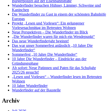
Bürgerpolizei auf der Eisenbahnstraße
Wunderfinder besuchen Hühner, Lämmer, Schweine und
Kaninchen
Die Wunderfinder zu Gast in einem der schönsten Bahnhöfe
Europas
Projekt „Lesen und Vorlesen“: Ein gelungener
Vorlesenachmittag im Betreuten Wohnen
Neue Perspektiven – Die Wunderfinder im Blick
„Die Wunderfinder waren für mich ein Wendepunkt“
Das neue Wunderfinderjahr beginnt!
Das war unser Sommerfest anlässlich „10 Jahre Die
Wunderfinder“
Sommerfest „10 Jahre Die Wunderfinder“
10 Jahre Die Wunderfinder – Eindrücke aus der
Gründungsphase
Ab sofort: Neue Patinnen und Paten für das Schuljahr
2025/26 gesucht!
„Lesen und Vorlesen“ – Wunderfinder lesen im Betreuten
Wohnen
10 Jahre Wunderfinder
Wunderfinder auf der Baustelle
Archiv
Juli 2026