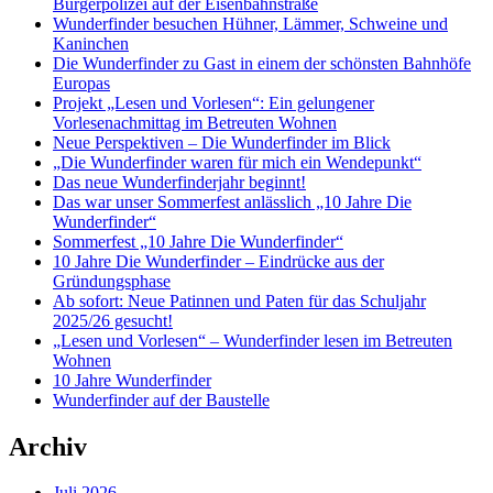
Bürgerpolizei auf der Eisenbahnstraße
Wunderfinder besuchen Hühner, Lämmer, Schweine und
Kaninchen
Die Wunderfinder zu Gast in einem der schönsten Bahnhöfe
Europas
Projekt „Lesen und Vorlesen“: Ein gelungener
Vorlesenachmittag im Betreuten Wohnen
Neue Perspektiven – Die Wunderfinder im Blick
„Die Wunderfinder waren für mich ein Wendepunkt“
Das neue Wunderfinderjahr beginnt!
Das war unser Sommerfest anlässlich „10 Jahre Die
Wunderfinder“
Sommerfest „10 Jahre Die Wunderfinder“
10 Jahre Die Wunderfinder – Eindrücke aus der
Gründungsphase
Ab sofort: Neue Patinnen und Paten für das Schuljahr
2025/26 gesucht!
„Lesen und Vorlesen“ – Wunderfinder lesen im Betreuten
Wohnen
10 Jahre Wunderfinder
Wunderfinder auf der Baustelle
Archiv
Juli 2026