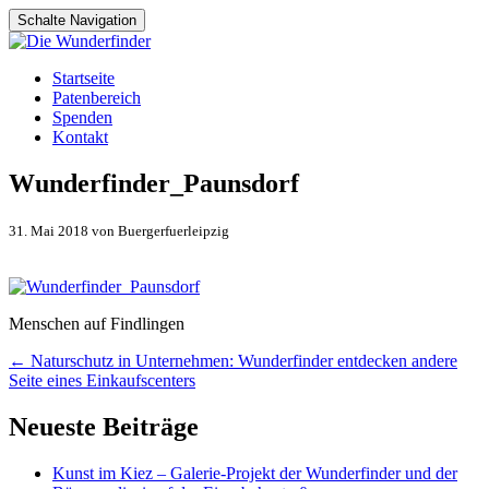
Schalte Navigation
Zum
Startseite
Inhalt
Patenbereich
springen
Spenden
Kontakt
Wunderfinder_Paunsdorf
31. Mai 2018 von Buergerfuerleipzig
Menschen auf Findlingen
Artikel-
←
Naturschutz in Unternehmen: Wunderfinder entdecken andere
Seite eines Einkaufscenters
Navigation
Neueste Beiträge
Kunst im Kiez – Galerie-Projekt der Wunderfinder und der