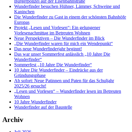
Bürgerpolizei auf der Eisenbahnstraße
Wunderfinder besuchen Hühner, Lämmer, Schweine und
Kaninchen
Die Wunderfinder zu Gast in einem der schönsten Bahnhöfe
Europas
Projekt „Lesen und Vorlesen“: Ein gelungener
Vorlesenachmittag im Betreuten Wohnen
Neue Perspektiven – Die Wunderfinder im Blick
„Die Wunderfinder waren für mich ein Wendepunkt“
Das neue Wunderfinderjahr beginnt!
Das war unser Sommerfest anlässlich „10 Jahre Die
Wunderfinder“
Sommerfest „10 Jahre Die Wunderfinder“
10 Jahre Die Wunderfinder – Eindrücke aus der
Gründungsphase
Ab sofort: Neue Patinnen und Paten für das Schuljahr
2025/26 gesucht!
„Lesen und Vorlesen“ – Wunderfinder lesen im Betreuten
Wohnen
10 Jahre Wunderfinder
Wunderfinder auf der Baustelle
Archiv
Juli 2026