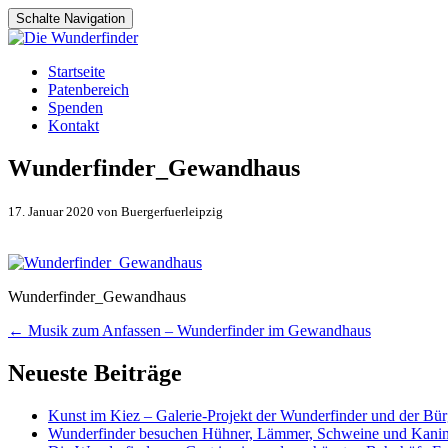
Schalte Navigation
Zum
Startseite
Inhalt
Patenbereich
springen
Spenden
Kontakt
Wunderfinder_Gewandhaus
17. Januar 2020 von Buergerfuerleipzig
Wunderfinder_Gewandhaus
Artikel-
←
Musik zum Anfassen – Wunderfinder im Gewandhaus
Navigation
Neueste Beiträge
Kunst im Kiez – Galerie-Projekt der Wunderfinder und der Bürg
Wunderfinder besuchen Hühner, Lämmer, Schweine und Kani