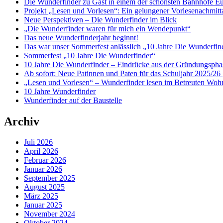
Die Wunderfinder zu Gast in einem der schönsten Bahnhöfe E
Projekt „Lesen und Vorlesen“: Ein gelungener Vorlesenachmit
Neue Perspektiven – Die Wunderfinder im Blick
„Die Wunderfinder waren für mich ein Wendepunkt“
Das neue Wunderfinderjahr beginnt!
Das war unser Sommerfest anlässlich „10 Jahre Die Wunderfin
Sommerfest „10 Jahre Die Wunderfinder“
10 Jahre Die Wunderfinder – Eindrücke aus der Gründungspha
Ab sofort: Neue Patinnen und Paten für das Schuljahr 2025/26 
„Lesen und Vorlesen“ – Wunderfinder lesen im Betreuten Woh
10 Jahre Wunderfinder
Wunderfinder auf der Baustelle
Archiv
Juli 2026
April 2026
Februar 2026
Januar 2026
September 2025
August 2025
März 2025
Januar 2025
November 2024
Oktober 2024