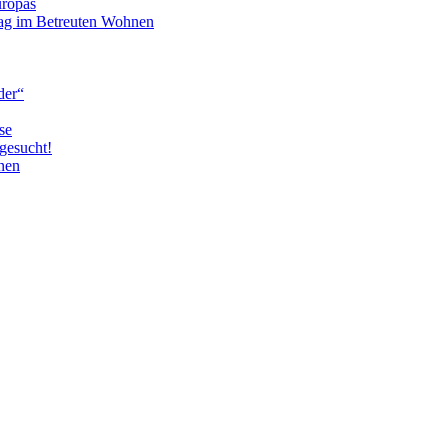
uropas
tag im Betreuten Wohnen
der“
se
gesucht!
nen