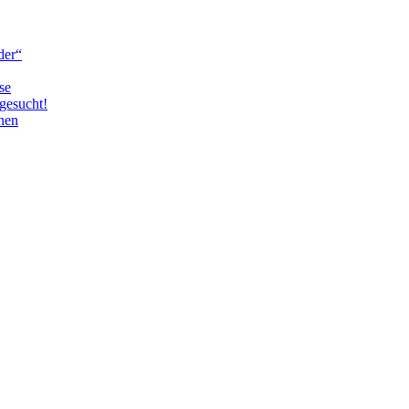
der“
se
gesucht!
nen