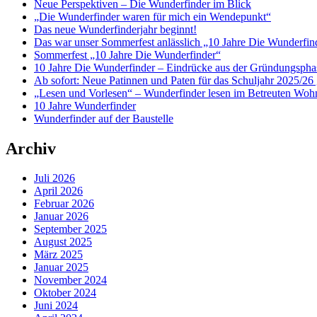
Neue Perspektiven – Die Wunderfinder im Blick
„Die Wunderfinder waren für mich ein Wendepunkt“
Das neue Wunderfinderjahr beginnt!
Das war unser Sommerfest anlässlich „10 Jahre Die Wunderfin
Sommerfest „10 Jahre Die Wunderfinder“
10 Jahre Die Wunderfinder – Eindrücke aus der Gründungspha
Ab sofort: Neue Patinnen und Paten für das Schuljahr 2025/26 
„Lesen und Vorlesen“ – Wunderfinder lesen im Betreuten Woh
10 Jahre Wunderfinder
Wunderfinder auf der Baustelle
Archiv
Juli 2026
April 2026
Februar 2026
Januar 2026
September 2025
August 2025
März 2025
Januar 2025
November 2024
Oktober 2024
Juni 2024