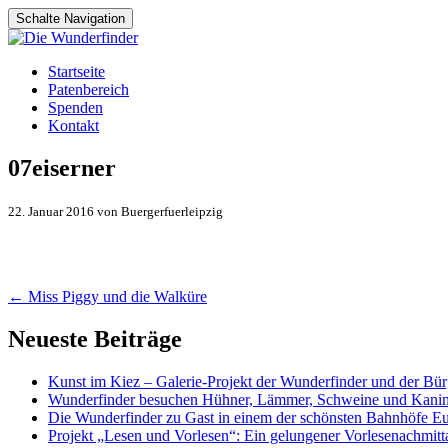
Schalte Navigation
Zum
Startseite
Inhalt
Patenbereich
springen
Spenden
Kontakt
07eiserner
22. Januar 2016 von Buergerfuerleipzig
Artikel-
←
Miss Piggy und die Walküre
Navigation
Neueste Beiträge
Kunst im Kiez – Galerie-Projekt der Wunderfinder und der Bürg
Wunderfinder besuchen Hühner, Lämmer, Schweine und Kani
Die Wunderfinder zu Gast in einem der schönsten Bahnhöfe E
Projekt „Lesen und Vorlesen“: Ein gelungener Vorlesenachmit