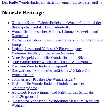
Navigation
Das fünfte Wunderfinderjahr startet mit einem Spitzenjahrgang!
→
Neueste Beiträge
Kunst im Kiez – Galerie-Projekt der Wunderfinder und der
Bürgerpolizei auf der Eisenbahnstraße
Wunderfinder besuchen Hühner, Lämmer, Schweine und
Kaninchen
Die Wunderfinder zu Gast in einem der schönsten Bahnhöfe
Europas
Projekt „Lesen und Vorlesen“: Ein gelungener
Vorlesenachmittag im Betreuten Wohnen
Neue Perspektiven – Die Wunderfinder im Blick
„Die Wunderfinder waren für mich ein Wendepunkt“
Das neue Wunderfinderjahr beginnt!
Das war unser Sommerfest anlässlich „10 Jahre Die
Wunderfinder“
Sommerfest „10 Jahre Die Wunderfinder“
10 Jahre Die Wunderfinder – Eindrücke aus der
Gründungsphase
Ab sofort: Neue Patinnen und Paten für das Schuljahr
2025/26 gesucht!
„Lesen und Vorlesen“ – Wunderfinder lesen im Betreuten
Wohnen