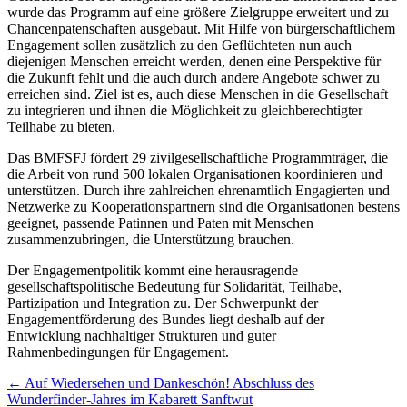
wurde das Programm auf eine größere Zielgruppe erweitert und zu
Chancenpatenschaften ausgebaut. Mit Hilfe von bürgerschaftlichem
Engagement sollen zusätzlich zu den Geflüchteten nun auch
diejenigen Menschen erreicht werden, denen eine Perspektive für
die Zukunft fehlt und die auch durch andere Angebote schwer zu
erreichen sind. Ziel ist es, auch diese Menschen in die Gesellschaft
zu integrieren und ihnen die Möglichkeit zu gleichberechtigter
Teilhabe zu bieten.
Das BMFSFJ fördert 29 zivilgesellschaftliche Programmträger, die
die Arbeit von rund 500 lokalen Organisationen koordinieren und
unterstützen. Durch ihre zahlreichen ehrenamtlich Engagierten und
Netzwerke zu Kooperationspartnern sind die Organisationen bestens
geeignet, passende Patinnen und Paten mit Menschen
zusammenzubringen, die Unterstützung brauchen.
Der Engagementpolitik kommt eine herausragende
gesellschaftspolitische Bedeutung für Solidarität, Teilhabe,
Partizipation und Integration zu. Der Schwerpunkt der
Engagementförderung des Bundes liegt deshalb auf der
Entwicklung nachhaltiger Strukturen und guter
Rahmenbedingungen für Engagement.
Artikel-
←
Auf Wiedersehen und Dankeschön! Abschluss des
Wunderfinder-Jahres im Kabarett Sanftwut