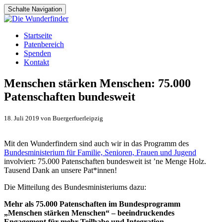
Schalte Navigation
Zum
Startseite
Inhalt
Patenbereich
springen
Spenden
Kontakt
Menschen stärken Menschen: 75.000
Patenschaften bundesweit
18. Juli 2019 von Buergerfuerleipzig
Mit den Wunderfindern sind auch wir in das Programm des
Bundesministerium für Familie, Senioren, Frauen und Jugend
involviert: 75.000 Patenschaften bundesweit ist ’ne Menge Holz.
Tausend Dank an unsere Pat*innen!
Die Mitteilung des Bundesministeriums dazu:
Mehr als 75.000 Patenschaften im Bundesprogramm
„Menschen stärken Menschen“ – beeindruckendes
Engagement für mehr Teilhabe und Integration