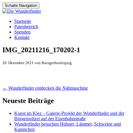
Schalte Navigation
Zum
Startseite
Inhalt
Patenbereich
springen
Spenden
Kontakt
IMG_20211216_170202-1
20. Dezember 2021 von Buergerfuerleipzig
Artikel-
←
Wunderfinder entdecken die Nähmaschine
Navigation
Neueste Beiträge
Kunst im Kiez – Galerie-Projekt der Wunderfinder und der
Bürgerpolizei auf der Eisenbahnstraße
Wunderfinder besuchen Hühner, Lämmer, Schweine und
Kaninchen