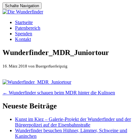
Schalte Navigation
Zum
Startseite
Inhalt
Patenbereich
springen
Spenden
Kontakt
Wunderfinder_MDR_Juniortour
16. März 2018 von Buergerfuerleipzig
Artikel-
←
Wunderfinder schauen beim MDR hinter die Kulissen
Navigation
Neueste Beiträge
Kunst im Kiez – Galerie-Projekt der Wunderfinder und der
Bürgerpolizei auf der Eisenbahnstraße
Wunderfinder besuchen Hühner, Lämmer, Schweine und
Kaninchen