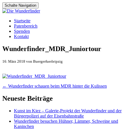
Schalte Navigation
Zum
Startseite
Inhalt
Patenbereich
springen
Spenden
Kontakt
Wunderfinder_MDR_Juniortour
16. März 2018 von Buergerfuerleipzig
Artikel-
←
Wunderfinder schauen beim MDR hinter die Kulissen
Navigation
Neueste Beiträge
Kunst im Kiez – Galerie-Projekt der Wunderfinder und der
Bürgerpolizei auf der Eisenbahnstraße
Wunderfinder besuchen Hühner, Lämmer, Schweine und
Kaninchen