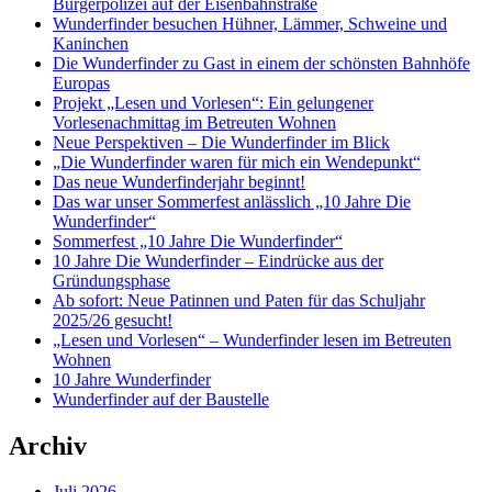
Bürgerpolizei auf der Eisenbahnstraße
Wunderfinder besuchen Hühner, Lämmer, Schweine und
Kaninchen
Die Wunderfinder zu Gast in einem der schönsten Bahnhöfe
Europas
Projekt „Lesen und Vorlesen“: Ein gelungener
Vorlesenachmittag im Betreuten Wohnen
Neue Perspektiven – Die Wunderfinder im Blick
„Die Wunderfinder waren für mich ein Wendepunkt“
Das neue Wunderfinderjahr beginnt!
Das war unser Sommerfest anlässlich „10 Jahre Die
Wunderfinder“
Sommerfest „10 Jahre Die Wunderfinder“
10 Jahre Die Wunderfinder – Eindrücke aus der
Gründungsphase
Ab sofort: Neue Patinnen und Paten für das Schuljahr
2025/26 gesucht!
„Lesen und Vorlesen“ – Wunderfinder lesen im Betreuten
Wohnen
10 Jahre Wunderfinder
Wunderfinder auf der Baustelle
Archiv
Juli 2026