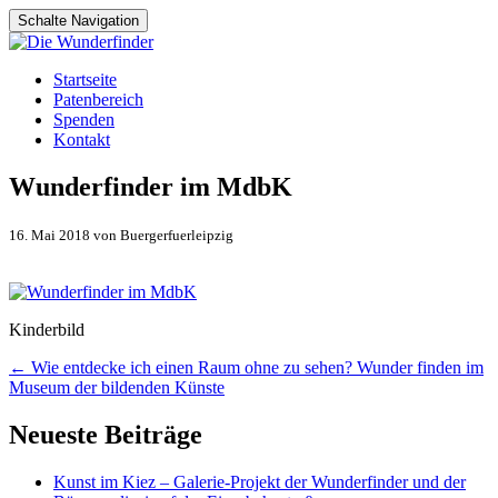
Schalte Navigation
Zum
Startseite
Inhalt
Patenbereich
springen
Spenden
Kontakt
Wunderfinder im MdbK
16. Mai 2018 von Buergerfuerleipzig
Kinderbild
Artikel-
←
Wie entdecke ich einen Raum ohne zu sehen? Wunder finden im
Museum der bildenden Künste
Navigation
Neueste Beiträge
Kunst im Kiez – Galerie-Projekt der Wunderfinder und der