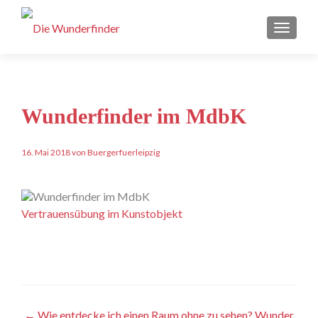
Schalt
Wunderfinder im MdbK
16. Mai 2018 von Buergerfuerleipzig
Vertrauensübung im Kunstobjekt
Artikel-
←
Wie entdecke ich einen Raum ohne zu sehen? Wunder