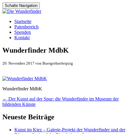
Schalte Navigation
Zum
Startseite
Inhalt
Patenbereich
springen
Spenden
Kontakt
Wunderfinder MdbK
20. November 2017 von Buergerfuerleipzig
Wunderfinder MdbK
Artikel-
←
Der Kunst auf der Spur: die Wunderfinder im Museum der
bildenden Künste
Navigation
Neueste Beiträge
Kunst im Kiez – Galerie-Projekt der Wunderfinder und der