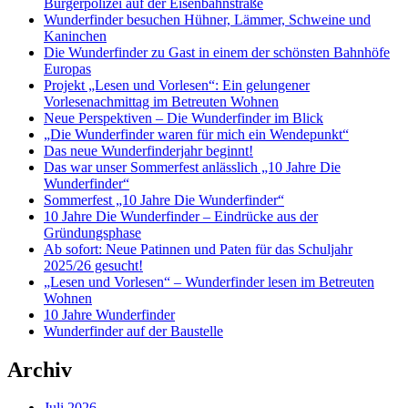
Bürgerpolizei auf der Eisenbahnstraße
Wunderfinder besuchen Hühner, Lämmer, Schweine und
Kaninchen
Die Wunderfinder zu Gast in einem der schönsten Bahnhöfe
Europas
Projekt „Lesen und Vorlesen“: Ein gelungener
Vorlesenachmittag im Betreuten Wohnen
Neue Perspektiven – Die Wunderfinder im Blick
„Die Wunderfinder waren für mich ein Wendepunkt“
Das neue Wunderfinderjahr beginnt!
Das war unser Sommerfest anlässlich „10 Jahre Die
Wunderfinder“
Sommerfest „10 Jahre Die Wunderfinder“
10 Jahre Die Wunderfinder – Eindrücke aus der
Gründungsphase
Ab sofort: Neue Patinnen und Paten für das Schuljahr
2025/26 gesucht!
„Lesen und Vorlesen“ – Wunderfinder lesen im Betreuten
Wohnen
10 Jahre Wunderfinder
Wunderfinder auf der Baustelle
Archiv
Juli 2026