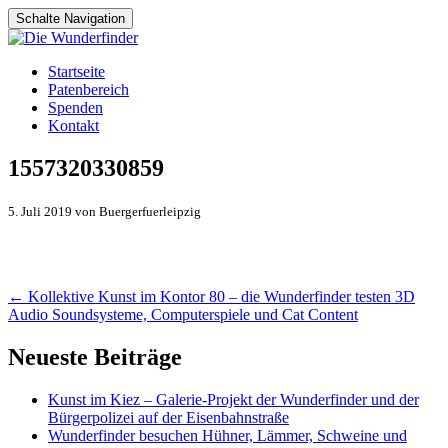
Schalte Navigation
Zum
Startseite
Inhalt
Patenbereich
springen
Spenden
Kontakt
1557320330859
5. Juli 2019 von Buergerfuerleipzig
Artikel-
←
Kollektive Kunst im Kontor 80 – die Wunderfinder testen 3D
Audio Soundsysteme, Computerspiele und Cat Content
Navigation
Neueste Beiträge
Kunst im Kiez – Galerie-Projekt der Wunderfinder und der
Bürgerpolizei auf der Eisenbahnstraße
Wunderfinder besuchen Hühner, Lämmer, Schweine und