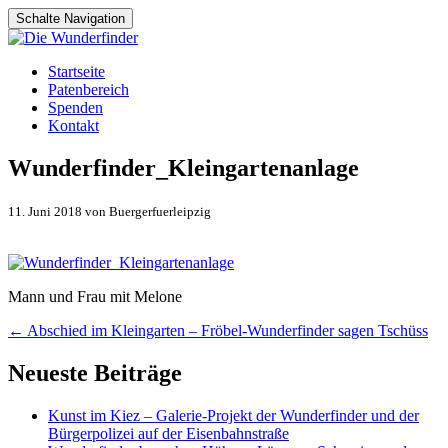
Schalte Navigation
Zum
Startseite
Inhalt
Patenbereich
springen
Spenden
Kontakt
Wunderfinder_Kleingartenanlage
11. Juni 2018 von Buergerfuerleipzig
Mann und Frau mit Melone
Artikel-
←
Abschied im Kleingarten – Fröbel-Wunderfinder sagen Tschüss
Navigation
Neueste Beiträge
Kunst im Kiez – Galerie-Projekt der Wunderfinder und der
Bürgerpolizei auf der Eisenbahnstraße