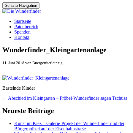
Schalte Navigation
Zum
Startseite
Inhalt
Patenbereich
springen
Spenden
Kontakt
Wunderfinder_Kleingartenanlage
11. Juni 2018 von Buergerfuerleipzig
Bastelnde Kinder
Artikel-
←
Abschied im Kleingarten – Fröbel-Wunderfinder sagen Tschüss
Navigation
Neueste Beiträge
Kunst im Kiez – Galerie-Projekt der Wunderfinder und der
Bürgerpolizei auf der Eisenbahnstraße