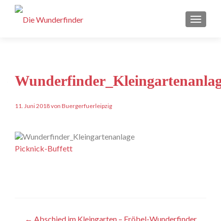
Schalt
Wunderfinder_Kleingartenanla
11. Juni 2018 von Buergerfuerleipzig
Picknick-Buffett
Artikel-
←
Abschied im Kleingarten – Fröbel-Wunderfinder