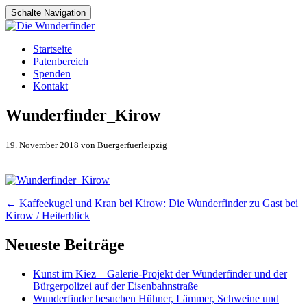
Schalte Navigation
Zum
Startseite
Inhalt
Patenbereich
springen
Spenden
Kontakt
Wunderfinder_Kirow
19. November 2018 von Buergerfuerleipzig
Artikel-
←
Kaffeekugel und Kran bei Kirow: Die Wunderfinder zu Gast bei
Kirow / Heiterblick
Navigation
Neueste Beiträge
Kunst im Kiez – Galerie-Projekt der Wunderfinder und der
Bürgerpolizei auf der Eisenbahnstraße
Wunderfinder besuchen Hühner, Lämmer, Schweine und