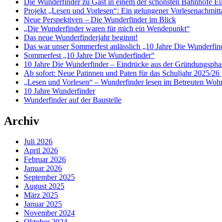
Die Wunderfinder zu Gast in einem der schönsten Bahnhöfe E
Projekt „Lesen und Vorlesen“: Ein gelungener Vorlesenachmit
Neue Perspektiven – Die Wunderfinder im Blick
„Die Wunderfinder waren für mich ein Wendepunkt“
Das neue Wunderfinderjahr beginnt!
Das war unser Sommerfest anlässlich „10 Jahre Die Wunderfin
Sommerfest „10 Jahre Die Wunderfinder“
10 Jahre Die Wunderfinder – Eindrücke aus der Gründungspha
Ab sofort: Neue Patinnen und Paten für das Schuljahr 2025/26 
„Lesen und Vorlesen“ – Wunderfinder lesen im Betreuten Woh
10 Jahre Wunderfinder
Wunderfinder auf der Baustelle
Archiv
Juli 2026
April 2026
Februar 2026
Januar 2026
September 2025
August 2025
März 2025
Januar 2025
November 2024
Oktober 2024