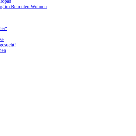
uropas
tag im Betreuten Wohnen
der“
se
gesucht!
nen