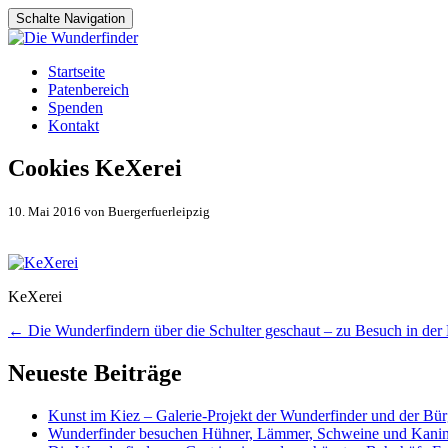
Schalte Navigation
Zum
Startseite
Inhalt
Patenbereich
springen
Spenden
Kontakt
Cookies KeXerei
10. Mai 2016 von Buergerfuerleipzig
KeXerei
Artikel-
←
Die Wunderfindern über die Schulter geschaut – zu Besuch in der
Navigation
Neueste Beiträge
Kunst im Kiez – Galerie-Projekt der Wunderfinder und der Bürg
Wunderfinder besuchen Hühner, Lämmer, Schweine und Kani