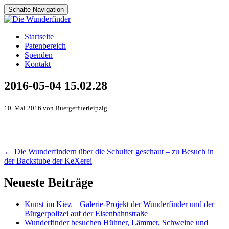
Schalte Navigation
Zum
Startseite
Inhalt
Patenbereich
springen
Spenden
Kontakt
2016-05-04 15.02.28
10. Mai 2016 von Buergerfuerleipzig
Artikel-
←
Die Wunderfindern über die Schulter geschaut – zu Besuch in
der Backstube der KeXerei
Navigation
Neueste Beiträge
Kunst im Kiez – Galerie-Projekt der Wunderfinder und der
Bürgerpolizei auf der Eisenbahnstraße
Wunderfinder besuchen Hühner, Lämmer, Schweine und