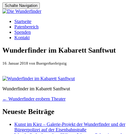
Schalte Navigation
Zum
Startseite
Inhalt
Patenbereich
springen
Spenden
Kontakt
Wunderfinder im Kabarett Sanftwut
16. Januar 2018 von Buergerfuerleipzig
Wunderfinder im Kabarett Sanftwut
Artikel-
←
Wunderfinder erobern Theater
Navigation
Neueste Beiträge
Kunst im Kiez – Galerie-Projekt der Wunderfinder und der
Bürgerpolizei auf der Eisenbahnstraße