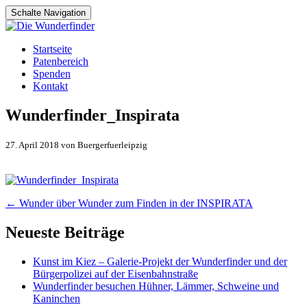
Schalte Navigation
Zum
Startseite
Inhalt
Patenbereich
springen
Spenden
Kontakt
Wunderfinder_Inspirata
27. April 2018 von Buergerfuerleipzig
Artikel-
←
Wunder über Wunder zum Finden in der INSPIRATA
Navigation
Neueste Beiträge
Kunst im Kiez – Galerie-Projekt der Wunderfinder und der
Bürgerpolizei auf der Eisenbahnstraße
Wunderfinder besuchen Hühner, Lämmer, Schweine und
Kaninchen