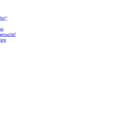
der“
se
gesucht!
nen