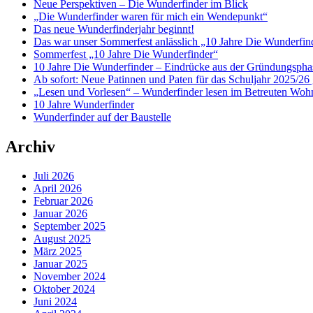
Neue Perspektiven – Die Wunderfinder im Blick
„Die Wunderfinder waren für mich ein Wendepunkt“
Das neue Wunderfinderjahr beginnt!
Das war unser Sommerfest anlässlich „10 Jahre Die Wunderfin
Sommerfest „10 Jahre Die Wunderfinder“
10 Jahre Die Wunderfinder – Eindrücke aus der Gründungspha
Ab sofort: Neue Patinnen und Paten für das Schuljahr 2025/26 
„Lesen und Vorlesen“ – Wunderfinder lesen im Betreuten Woh
10 Jahre Wunderfinder
Wunderfinder auf der Baustelle
Archiv
Juli 2026
April 2026
Februar 2026
Januar 2026
September 2025
August 2025
März 2025
Januar 2025
November 2024
Oktober 2024
Juni 2024