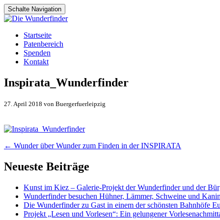
Schalte Navigation
Zum
Startseite
Inhalt
Patenbereich
springen
Spenden
Kontakt
Inspirata_Wunderfinder
27. April 2018 von Buergerfuerleipzig
Artikel-
←
Wunder über Wunder zum Finden in der INSPIRATA
Navigation
Neueste Beiträge
Kunst im Kiez – Galerie-Projekt der Wunderfinder und der Bürg
Wunderfinder besuchen Hühner, Lämmer, Schweine und Kani
Die Wunderfinder zu Gast in einem der schönsten Bahnhöfe E
Projekt „Lesen und Vorlesen“: Ein gelungener Vorlesenachmit