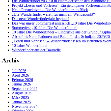
Die Wunderfinder zu Gast in einem der schönsten Bahnhöfe E
Projekt „Lesen und Vorlesen“: Ein gelungener Vorlesenachmit
Neue Perspektiven – Die Wunderfinder im Blick
„Die Wunderfinder waren für mich ein Wendepunkt“
Das neue Wunderfinderjahr beginnt!
Das war unser Sommerfest anlässlich „10 Jahre Die Wunderfin
Sommerfest „10 Jahre Die Wunderfinder“
10 Jahre Die Wunderfinder – Eindrücke aus der Gründungspha
Ab sofort: Neue Patinnen und Paten für das Schuljahr 2025/26 
„Lesen und Vorlesen“ – Wunderfinder lesen im Betreuten Woh
10 Jahre Wunderfinder
Wunderfinder auf der Baustelle
Archiv
Juli 2026
April 2026
Februar 2026
Januar 2026
September 2025
August 2025
März 2025
Januar 2025
November 2024
Oktober 2024