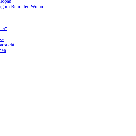
uropas
tag im Betreuten Wohnen
der“
se
gesucht!
nen