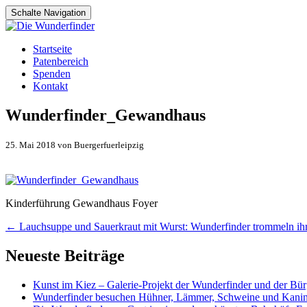
Schalte Navigation
Zum
Startseite
Inhalt
Patenbereich
springen
Spenden
Kontakt
Wunderfinder_Gewandhaus
25. Mai 2018 von Buergerfuerleipzig
Kinderführung Gewandhaus Foyer
Artikel-
←
Lauchsuppe und Sauerkraut mit Wurst: Wunderfinder trommeln ih
Navigation
Neueste Beiträge
Kunst im Kiez – Galerie-Projekt der Wunderfinder und der Bürg
Wunderfinder besuchen Hühner, Lämmer, Schweine und Kani