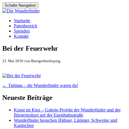
Schalte Navigation
Zum
Startseite
Inhalt
Patenbereich
springen
Spenden
Kontakt
Bei der Feuerwehr
23. Mai 2016 von Buergerfuerleipzig
Artikel-
←
Tatütata – die Wunderfinder waren da!
Navigation
Neueste Beiträge
Kunst im Kiez – Galerie-Projekt der Wunderfinder und der
Bürgerpolizei auf der Eisenbahnstraße
Wunderfinder besuchen Hühner, Lämmer, Schweine und
Kaninchen