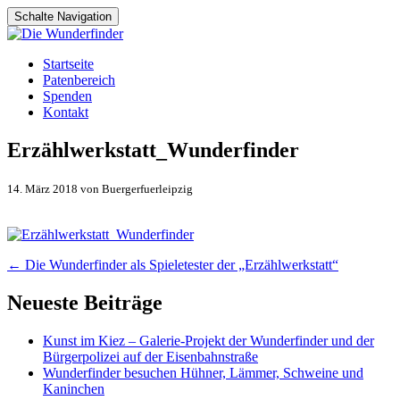
Schalte Navigation
Zum
Startseite
Inhalt
Patenbereich
springen
Spenden
Kontakt
Erzählwerkstatt_Wunderfinder
14. März 2018 von Buergerfuerleipzig
Artikel-
←
Die Wunderfinder als Spieletester der „Erzählwerkstatt“
Navigation
Neueste Beiträge
Kunst im Kiez – Galerie-Projekt der Wunderfinder und der
Bürgerpolizei auf der Eisenbahnstraße
Wunderfinder besuchen Hühner, Lämmer, Schweine und
Kaninchen