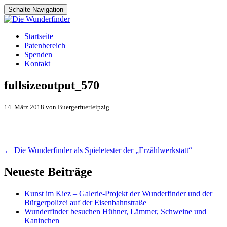
Schalte Navigation
Zum
Startseite
Inhalt
Patenbereich
springen
Spenden
Kontakt
fullsizeoutput_570
14. März 2018 von Buergerfuerleipzig
Artikel-
←
Die Wunderfinder als Spieletester der „Erzählwerkstatt“
Navigation
Neueste Beiträge
Kunst im Kiez – Galerie-Projekt der Wunderfinder und der
Bürgerpolizei auf der Eisenbahnstraße
Wunderfinder besuchen Hühner, Lämmer, Schweine und
Kaninchen