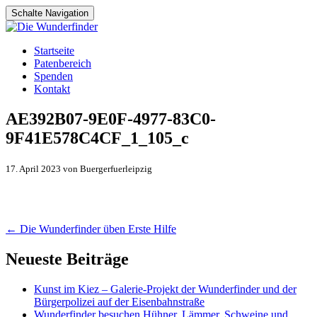
Schalte Navigation
Zum
Startseite
Inhalt
Patenbereich
springen
Spenden
Kontakt
AE392B07-9E0F-4977-83C0-
9F41E578C4CF_1_105_c
17. April 2023 von Buergerfuerleipzig
Artikel-
←
Die Wunderfinder üben Erste Hilfe
Navigation
Neueste Beiträge
Kunst im Kiez – Galerie-Projekt der Wunderfinder und der
Bürgerpolizei auf der Eisenbahnstraße
Wunderfinder besuchen Hühner, Lämmer, Schweine und