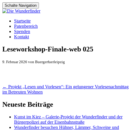
Schalte Navigation
Zum
Startseite
Inhalt
Patenbereich
springen
Spenden
Kontakt
Leseworkshop-Finale-web 025
9. Februar 2026 von Buergerfuerleipzig
Artikel-
←
Projekt „Lesen und Vorlesen“: Ein gelungener Vorlesenachmittag
im Betreuten Wohnen
Navigation
Neueste Beiträge
Kunst im Kiez – Galerie-Projekt der Wunderfinder und der
Bürgerpolizei auf der Eisenbahnstraße
Wunderfinder besuchen Hühner, Lämmer, Schweine und