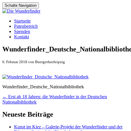
Schalte Navigation
Zum
Startseite
Inhalt
Patenbereich
springen
Spenden
Kontakt
Wunderfinder_Deutsche_Nationalbiblioth
6. Februar 2018 von Buergerfuerleipzig
Wunderfinder_Deutsche_Nationalbibliothek
Artikel-
←
Erst ab 18 Jahren: die Wunderfinder in der Deutschen
Nationalbibliothek
Navigation
Neueste Beiträge
Kunst im Kiez – Galerie-Projekt der Wunderfinder und der