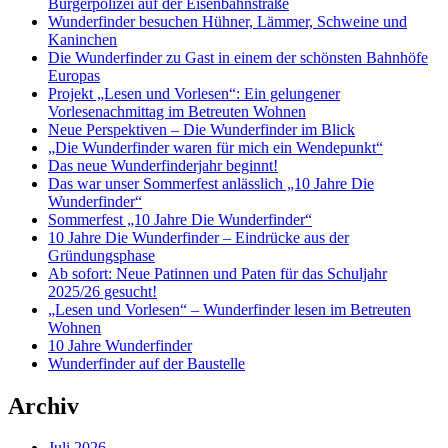
Bürgerpolizei auf der Eisenbahnstraße
Wunderfinder besuchen Hühner, Lämmer, Schweine und
Kaninchen
Die Wunderfinder zu Gast in einem der schönsten Bahnhöfe
Europas
Projekt „Lesen und Vorlesen“: Ein gelungener
Vorlesenachmittag im Betreuten Wohnen
Neue Perspektiven – Die Wunderfinder im Blick
„Die Wunderfinder waren für mich ein Wendepunkt“
Das neue Wunderfinderjahr beginnt!
Das war unser Sommerfest anlässlich „10 Jahre Die
Wunderfinder“
Sommerfest „10 Jahre Die Wunderfinder“
10 Jahre Die Wunderfinder – Eindrücke aus der
Gründungsphase
Ab sofort: Neue Patinnen und Paten für das Schuljahr
2025/26 gesucht!
„Lesen und Vorlesen“ – Wunderfinder lesen im Betreuten
Wohnen
10 Jahre Wunderfinder
Wunderfinder auf der Baustelle
Archiv
Juli 2026