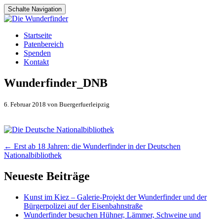
Schalte Navigation
Zum
Startseite
Inhalt
Patenbereich
springen
Spenden
Kontakt
Wunderfinder_DNB
6. Februar 2018 von Buergerfuerleipzig
Artikel-
←
Erst ab 18 Jahren: die Wunderfinder in der Deutschen
Nationalbibliothek
Navigation
Neueste Beiträge
Kunst im Kiez – Galerie-Projekt der Wunderfinder und der
Bürgerpolizei auf der Eisenbahnstraße
Wunderfinder besuchen Hühner, Lämmer, Schweine und