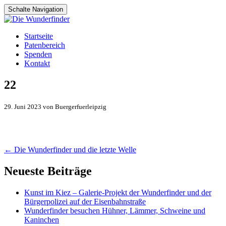
Schalte Navigation
Zum
Startseite
Inhalt
Patenbereich
springen
Spenden
Kontakt
22
29. Juni 2023 von Buergerfuerleipzig
Artikel-
←
Die Wunderfinder und die letzte Welle
Navigation
Neueste Beiträge
Kunst im Kiez – Galerie-Projekt der Wunderfinder und der
Bürgerpolizei auf der Eisenbahnstraße
Wunderfinder besuchen Hühner, Lämmer, Schweine und
Kaninchen