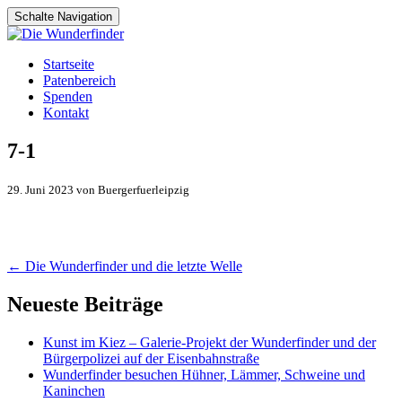
Schalte Navigation
Zum
Startseite
Inhalt
Patenbereich
springen
Spenden
Kontakt
7-1
29. Juni 2023 von Buergerfuerleipzig
Artikel-
←
Die Wunderfinder und die letzte Welle
Navigation
Neueste Beiträge
Kunst im Kiez – Galerie-Projekt der Wunderfinder und der
Bürgerpolizei auf der Eisenbahnstraße
Wunderfinder besuchen Hühner, Lämmer, Schweine und
Kaninchen