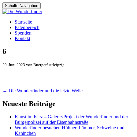
Schalte Navigation
Zum
Startseite
Inhalt
Patenbereich
springen
Spenden
Kontakt
6
29. Juni 2023 von Buergerfuerleipzig
Artikel-
←
Die Wunderfinder und die letzte Welle
Navigation
Neueste Beiträge
Kunst im Kiez – Galerie-Projekt der Wunderfinder und der
Bürgerpolizei auf der Eisenbahnstraße
Wunderfinder besuchen Hühner, Lämmer, Schweine und
Kaninchen