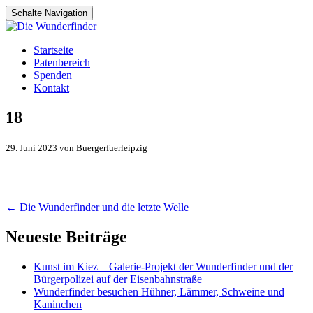
Schalte Navigation
Zum
Startseite
Inhalt
Patenbereich
springen
Spenden
Kontakt
18
29. Juni 2023 von Buergerfuerleipzig
Artikel-
←
Die Wunderfinder und die letzte Welle
Navigation
Neueste Beiträge
Kunst im Kiez – Galerie-Projekt der Wunderfinder und der
Bürgerpolizei auf der Eisenbahnstraße
Wunderfinder besuchen Hühner, Lämmer, Schweine und
Kaninchen