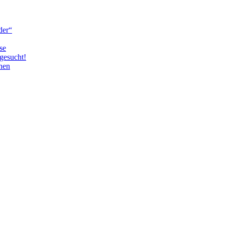
der“
se
gesucht!
nen