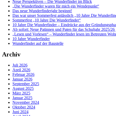
Neue Perspektiven – Die Wunderfinder im Blick
„Die Wunderfinder waren für mich ein Wendepunkt“
Das neue Wunderfinderjahr beginnt!
Das war unser Sommerfest anlässlich „10 Jahre Die Wunderfin
Sommerfest „10 Jahre Die Wunderfinder“
10 Jahre Die Wunderfinder – Eindrücke aus der Gründungspha
Ab sofort: Neue Patinnen und Paten für das Schuljahr 2025/26 
„Lesen und Vorlesen“ – Wunderfinder lesen im Betreuten Woh
10 Jahre Wunderfinder
Wunderfinder auf der Baustelle
Archiv
Juli 2026
April 2026
Februar 2026
Januar 2026
September 2025
August 2025
März 2025
Januar 2025
November 2024
Oktober 2024
Juni 2024