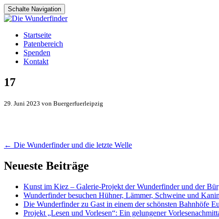
Schalte Navigation
Zum
Startseite
Inhalt
Patenbereich
springen
Spenden
Kontakt
17
29. Juni 2023 von Buergerfuerleipzig
Artikel-
←
Die Wunderfinder und die letzte Welle
Navigation
Neueste Beiträge
Kunst im Kiez – Galerie-Projekt der Wunderfinder und der Bürg
Wunderfinder besuchen Hühner, Lämmer, Schweine und Kani
Die Wunderfinder zu Gast in einem der schönsten Bahnhöfe E
Projekt „Lesen und Vorlesen“: Ein gelungener Vorlesenachmit