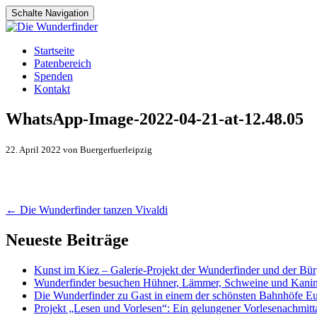
Schalte Navigation
Zum
Startseite
Inhalt
Patenbereich
springen
Spenden
Kontakt
WhatsApp-Image-2022-04-21-at-12.48.05
22. April 2022 von Buergerfuerleipzig
Artikel-
←
Die Wunderfinder tanzen Vivaldi
Navigation
Neueste Beiträge
Kunst im Kiez – Galerie-Projekt der Wunderfinder und der Bürg
Wunderfinder besuchen Hühner, Lämmer, Schweine und Kani
Die Wunderfinder zu Gast in einem der schönsten Bahnhöfe E
Projekt „Lesen und Vorlesen“: Ein gelungener Vorlesenachmit