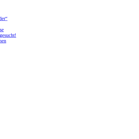
der“
se
gesucht!
nen