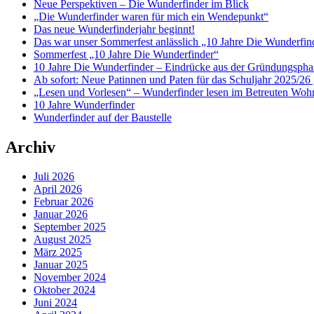
Neue Perspektiven – Die Wunderfinder im Blick
„Die Wunderfinder waren für mich ein Wendepunkt“
Das neue Wunderfinderjahr beginnt!
Das war unser Sommerfest anlässlich „10 Jahre Die Wunderfin
Sommerfest „10 Jahre Die Wunderfinder“
10 Jahre Die Wunderfinder – Eindrücke aus der Gründungspha
Ab sofort: Neue Patinnen und Paten für das Schuljahr 2025/26 
„Lesen und Vorlesen“ – Wunderfinder lesen im Betreuten Woh
10 Jahre Wunderfinder
Wunderfinder auf der Baustelle
Archiv
Juli 2026
April 2026
Februar 2026
Januar 2026
September 2025
August 2025
März 2025
Januar 2025
November 2024
Oktober 2024
Juni 2024