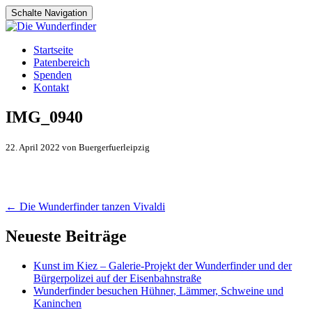
Schalte Navigation
Zum
Startseite
Inhalt
Patenbereich
springen
Spenden
Kontakt
IMG_0940
22. April 2022 von Buergerfuerleipzig
Artikel-
←
Die Wunderfinder tanzen Vivaldi
Navigation
Neueste Beiträge
Kunst im Kiez – Galerie-Projekt der Wunderfinder und der
Bürgerpolizei auf der Eisenbahnstraße
Wunderfinder besuchen Hühner, Lämmer, Schweine und
Kaninchen