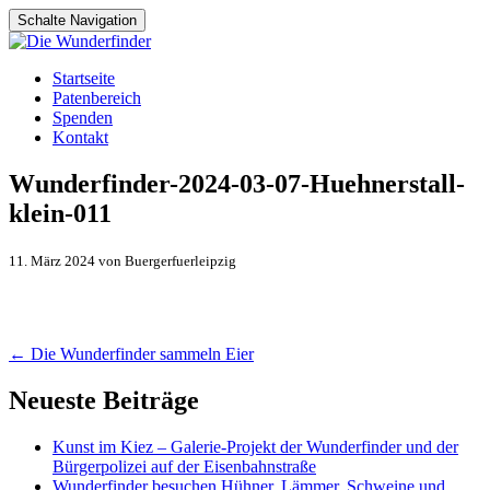
Schalte Navigation
Zum
Startseite
Inhalt
Patenbereich
springen
Spenden
Kontakt
Wunderfinder-2024-03-07-Huehnerstall-
klein-011
11. März 2024 von Buergerfuerleipzig
Artikel-
←
Die Wunderfinder sammeln Eier
Navigation
Neueste Beiträge
Kunst im Kiez – Galerie-Projekt der Wunderfinder und der
Bürgerpolizei auf der Eisenbahnstraße
Wunderfinder besuchen Hühner, Lämmer, Schweine und