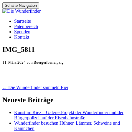
Schalte Navigation
Zum
Startseite
Inhalt
Patenbereich
springen
Spenden
Kontakt
IMG_5811
11. März 2024 von Buergerfuerleipzig
Artikel-
←
Die Wunderfinder sammeln Eier
Navigation
Neueste Beiträge
Kunst im Kiez – Galerie-Projekt der Wunderfinder und der
Bürgerpolizei auf der Eisenbahnstraße
Wunderfinder besuchen Hühner, Lämmer, Schweine und
Kaninchen