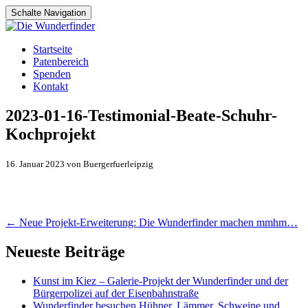
Schalte Navigation
Zum
Startseite
Inhalt
Patenbereich
springen
Spenden
Kontakt
2023-01-16-Testimonial-Beate-Schuhr-
Kochprojekt
16. Januar 2023 von Buergerfuerleipzig
Artikel-
←
Neue Projekt-Erweiterung: Die Wunderfinder machen mmhm…
Navigation
Neueste Beiträge
Kunst im Kiez – Galerie-Projekt der Wunderfinder und der
Bürgerpolizei auf der Eisenbahnstraße
Wunderfinder besuchen Hühner, Lämmer, Schweine und