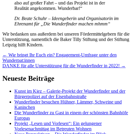
also auf großer Fahrt – und das Projekt ist in der
Realität angekommen. Wunderbar!“
Dr. Beate Schuhr – Ideengeberin und Organisatorin im
Ehrenamt für „Die Wunderfinder machen mhmm“
Wir bedanken uns außerdem bei unseren Fördermittelgebern für die
Unterstützung, namentlich die Baker Tilly Stiftung und der Stiftung
Leipzig hilft Kindern.
Artikel-
←
Wie bringt Ihr Euch ein? Engagement-Umfrage unter den
Wunderpat:innen
Navigation
DANKE für alle Unterstützung für die Wunderfinder in 2022!
→
Neueste Beiträge
Kunst im Kiez – Galerie-Projekt der Wunderfinder und der
Bürgerpolizei auf der Eisenbahnstraße
Wunderfinder besuchen Hühner, Lämmer, Schweine und
Kaninchen
Die Wunderfinder zu Gast in einem der schönsten Bahnhöfe
Europas
Projekt „Lesen und Vorlesen“: Ein gelungener
Vorlesenachmittag im Betreuten Wohnen