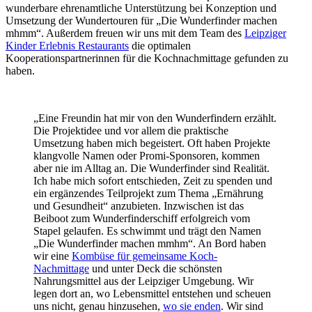
wunderbare ehrenamtliche Unterstützung bei Konzeption und
Umsetzung der Wundertouren für „Die Wunderfinder machen
mhmm“. Außerdem freuen wir uns mit dem Team des
Leipziger
Kinder Erlebnis Restaurants
die optimalen
Kooperationspartnerinnen für die Kochnachmittage gefunden zu
haben.
„Eine Freundin hat mir von den Wunderfindern erzählt.
Die Projektidee und vor allem die praktische
Umsetzung haben mich begeistert. Oft haben Projekte
klangvolle Namen oder Promi-Sponsoren, kommen
aber nie im Alltag an. Die Wunderfinder sind Realität.
Ich habe mich sofort entschieden, Zeit zu spenden und
ein ergänzendes Teilprojekt zum Thema „Ernährung
und Gesundheit“ anzubieten. Inzwischen ist das
Beiboot zum Wunderfinderschiff erfolgreich vom
Stapel gelaufen. Es schwimmt und trägt den Namen
„Die Wunderfinder machen mmhm“. An Bord haben
wir eine
Kombüse für gemeinsame Koch-
Nachmittage
und unter Deck die schönsten
Nahrungsmittel aus der Leipziger Umgebung. Wir
legen dort an, wo Lebensmittel entstehen und scheuen
uns nicht, genau hinzusehen,
wo sie enden
. Wir sind