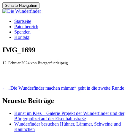
Schalte Navigation
Zum
Startseite
Inhalt
Patenbereich
springen
Spenden
Kontakt
IMG_1699
12. Februar 2024 von Buergerfuerleipzig
Artikel-
←
„Die Wunderfinder machen mhmm“ geht in die zweite Runde
Navigation
Neueste Beiträge
Kunst im Kiez – Galerie-Projekt der Wunderfinder und der
Bürgerpolizei auf der Eisenbahnstraße
Wunderfinder besuchen Hühner, Lämmer, Schweine und
Kaninchen