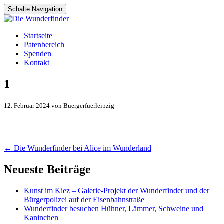
Schalte Navigation
Zum
Startseite
Inhalt
Patenbereich
springen
Spenden
Kontakt
1
12. Februar 2024 von Buergerfuerleipzig
Artikel-
←
Die Wunderfinder bei Alice im Wunderland
Navigation
Neueste Beiträge
Kunst im Kiez – Galerie-Projekt der Wunderfinder und der
Bürgerpolizei auf der Eisenbahnstraße
Wunderfinder besuchen Hühner, Lämmer, Schweine und
Kaninchen