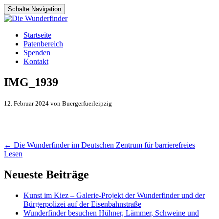
Schalte Navigation
Zum
Startseite
Inhalt
Patenbereich
springen
Spenden
Kontakt
IMG_1939
12. Februar 2024 von Buergerfuerleipzig
Artikel-
←
Die Wunderfinder im Deutschen Zentrum für barrierefreies
Lesen
Navigation
Neueste Beiträge
Kunst im Kiez – Galerie-Projekt der Wunderfinder und der
Bürgerpolizei auf der Eisenbahnstraße
Wunderfinder besuchen Hühner, Lämmer, Schweine und