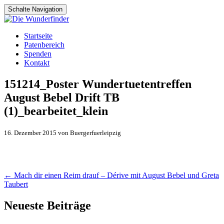
Schalte Navigation
Zum
Startseite
Inhalt
Patenbereich
springen
Spenden
Kontakt
151214_Poster Wundertuetentreffen
August Bebel Drift TB
(1)_bearbeitet_klein
16. Dezember 2015 von Buergerfuerleipzig
Artikel-
←
Mach dir einen Reim drauf – Dérive mit August Bebel und Greta
Taubert
Navigation
Neueste Beiträge