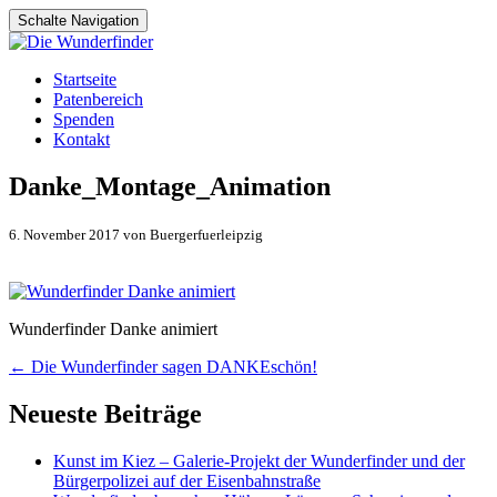
Schalte Navigation
Zum
Startseite
Inhalt
Patenbereich
springen
Spenden
Kontakt
Danke_Montage_Animation
6. November 2017 von Buergerfuerleipzig
Wunderfinder Danke animiert
Artikel-
←
Die Wunderfinder sagen DANKEschön!
Navigation
Neueste Beiträge
Kunst im Kiez – Galerie-Projekt der Wunderfinder und der
Bürgerpolizei auf der Eisenbahnstraße