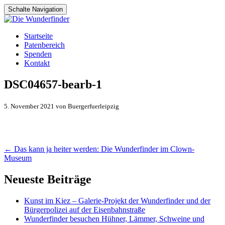
Schalte Navigation
Zum
Startseite
Inhalt
Patenbereich
springen
Spenden
Kontakt
DSC04657-bearb-1
5. November 2021 von Buergerfuerleipzig
Artikel-
←
Das kann ja heiter werden: Die Wunderfinder im Clown-
Museum
Navigation
Neueste Beiträge
Kunst im Kiez – Galerie-Projekt der Wunderfinder und der
Bürgerpolizei auf der Eisenbahnstraße
Wunderfinder besuchen Hühner, Lämmer, Schweine und